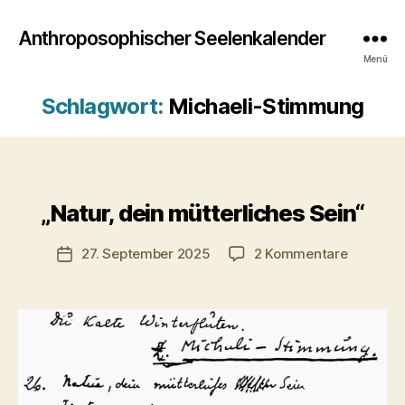
Anthroposophischer Seelenkalender
Menü
Schlagwort:
Michaeli-Stimmung
„Natur, dein mütterliches Sein“
Kategorien
zu
27. September 2025
2 Kommentare
Veröffentlichungsdatum
„Natur,
dein
mütterli
Sein“